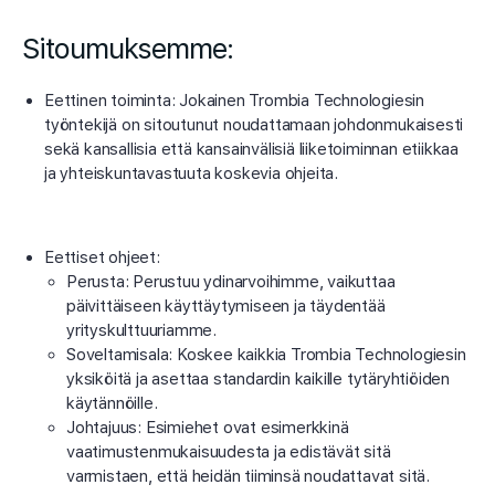
Sitoumuksemme:
Eettinen toiminta: Jokainen Trombia Technologiesin
työntekijä on sitoutunut noudattamaan johdonmukaisesti
sekä kansallisia että kansainvälisiä liiketoiminnan etiikkaa
ja yhteiskuntavastuuta koskevia ohjeita.
Eettiset ohjeet:
Perusta: Perustuu ydinarvoihimme, vaikuttaa
päivittäiseen käyttäytymiseen ja täydentää
yrityskulttuuriamme.
Soveltamisala: Koskee kaikkia Trombia Technologiesin
yksiköitä ja asettaa standardin kaikille tytäryhtiöiden
käytännöille.
Johtajuus: Esimiehet ovat esimerkkinä
vaatimustenmukaisuudesta ja edistävät sitä
varmistaen, että heidän tiiminsä noudattavat sitä.