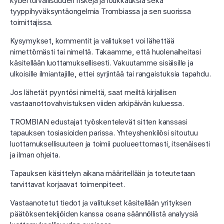
kyberturvallisuuden riskejä ja loukkauksia sekä
tyyppihyväksyntäongelmia Trombiassa ja sen suorissa
toimittajissa.
Kysymykset, kommentit ja valitukset voi lähettää
nimettömästi tai nimeltä. Takaamme, että huolenaiheitasi
käsitellään luottamuksellisesti. Vakuutamme sisäisille ja
ulkoisille ilmiantajille, ettei syrjintää tai rangaistuksia tapahdu.
Jos lähetät pyyntösi nimeltä, saat meiltä kirjallisen
vastaanottovahvistuksen viiden arkipäivän kuluessa.
TROMBIAN edustajat työskentelevät sitten kanssasi
tapauksen tosiasioiden parissa. Yhteyshenkilösi sitoutuu
luottamuksellisuuteen ja toimii puolueettomasti, itsenäisesti
ja ilman ohjeita.
Tapauksen käsittelyn aikana määritellään ja toteutetaan
tarvittavat korjaavat toimenpiteet.
Vastaanotetut tiedot ja valitukset käsitellään yrityksen
päätöksentekijöiden kanssa osana säännöllistä analyysiä