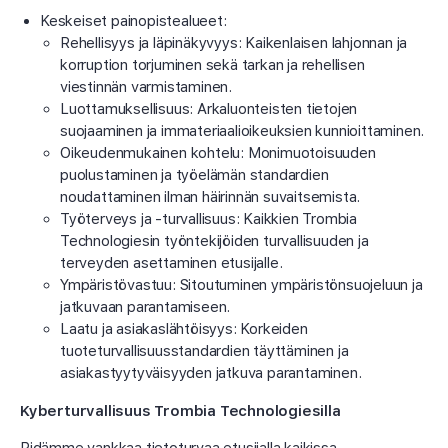
Keskeiset painopistealueet:
Rehellisyys ja läpinäkyvyys: Kaikenlaisen lahjonnan ja
korruption torjuminen sekä tarkan ja rehellisen
viestinnän varmistaminen.
Luottamuksellisuus: Arkaluonteisten tietojen
suojaaminen ja immateriaalioikeuksien kunnioittaminen.
Oikeudenmukainen kohtelu: Monimuotoisuuden
puolustaminen ja työelämän standardien
noudattaminen ilman häirinnän suvaitsemista.
Työterveys ja -turvallisuus: Kaikkien Trombia
Technologiesin työntekijöiden turvallisuuden ja
terveyden asettaminen etusijalle.
Ympäristövastuu: Sitoutuminen ympäristönsuojeluun ja
jatkuvaan parantamiseen.
Laatu ja asiakaslähtöisyys: Korkeiden
tuoteturvallisuusstandardien täyttäminen ja
asiakastyytyväisyyden jatkuva parantaminen.
Kyberturvallisuus Trombia Technologiesilla
Pidämme vankkaa tietoturvaa etusijalla kaikissa