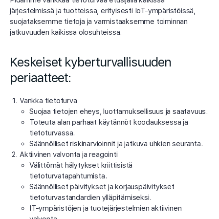
järjestelmissä ja tuotteissa, erityisesti IoT-ympäristöissä,
suojataksemme tietoja ja varmistaaksemme toiminnan
jatkuvuuden kaikissa olosuhteissa.
Keskeiset kyberturvallisuuden
periaatteet:
Vankka tietoturva
Suojaa tietojen eheys, luottamuksellisuus ja saatavuus.
Toteuta alan parhaat käytännöt koodauksessa ja
tietoturvassa.
Säännölliset riskinarvioinnit ja jatkuva uhkien seuranta.
Aktiivinen valvonta ja reagointi
Välittömät hälytykset kriittisistä
tietoturvatapahtumista.
Säännölliset päivitykset ja korjauspäivitykset
tietoturvastandardien ylläpitämiseksi.
IT-ympäristöjen ja tuotejärjestelmien aktiivinen