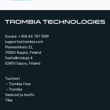
a
a
*
Europe: +358 44 761 1899
support(a)trombia.com
Pioneerinkatu 22,
70800 Kuopio, Finland
Itsehallintokuja 4
02600 Espoo, Finland
Tuotteet
–
Trombia Free
–
Trombia
Varaosat ja huolto
Tilaa