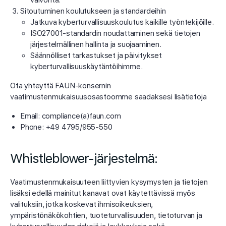
valvonta.
Sitoutuminen koulutukseen ja standardeihin
Jatkuva kyberturvallisuuskoulutus kaikille työntekijöille.
ISO27001-standardin noudattaminen sekä tietojen
järjestelmällinen hallinta ja suojaaminen.
Säännölliset tarkastukset ja päivitykset
kyberturvallisuuskäytäntöihimme.
Ota yhteyttä FAUN-konsernin
vaatimustenmukaisuusosastoomme saadaksesi lisätietoja
Email: compliance(a)faun.com
Phone: +49 4795/955-550
Whistleblower-järjestelmä:
Vaatimustenmukaisuuteen liittyvien kysymysten ja tietojen
lisäksi edellä mainitut kanavat ovat käytettävissä myös
valituksiin, jotka koskevat ihmisoikeuksien,
ympäristönäkökohtien, tuoteturvallisuuden, tietoturvan ja