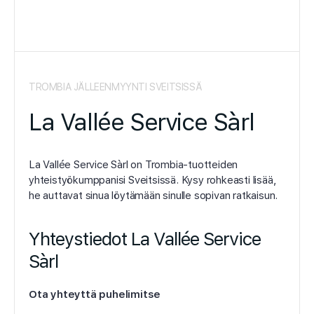
TROMBIA JÄLLEENMYYNTI SVEITSISSÄ
La Vallée Service Sàrl
La Vallée Service Sàrl on Trombia-tuotteiden
yhteistyökumppanisi Sveitsissä. Kysy rohkeasti lisää,
he auttavat sinua löytämään sinulle sopivan ratkaisun.
Yhteystiedot La Vallée Service
Sàrl
Ota yhteyttä puhelimitse