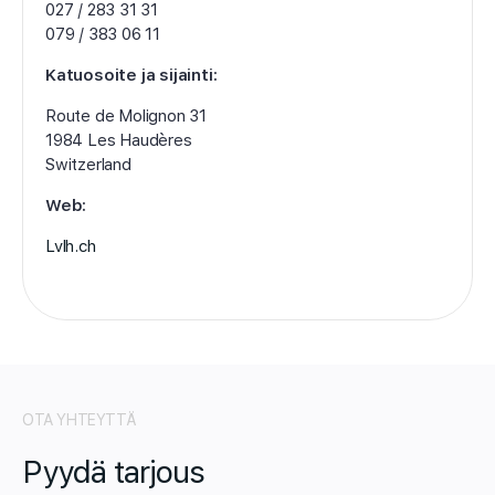
027 / 283 31 31
079 / 383 06 11
Katuosoite ja sijainti:
Route de Molignon 31
1984 Les Haudères
Switzerland
Web:
Lvlh.ch
OTA YHTEYTTÄ
Pyydä tarjous