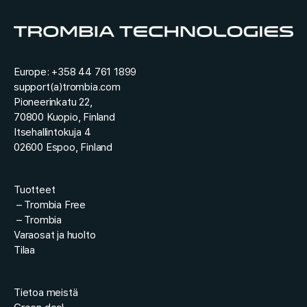
*
e
r
o
*
Europe: +358 44 761 1899
support(a)trombia.com
Pioneerinkatu 22,
70800 Kuopio, Finland
Itsehallintokuja 4
02600 Espoo, Finland
Tuotteet
–
Trombia Free
–
Trombia
Varaosat ja huolto
Tilaa
Tietoa meistä