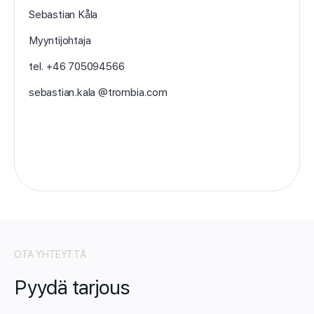
Sebastian Kåla
Myyntijohtaja
tel. +46 705094566
sebastian.kala @trombia.com
OTA YHTEYTTÄ
Pyydä tarjous