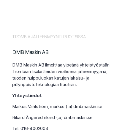
TROMBIA JÄLLEENMYYNTI RUOTSISSA
DMB Maskin AB
DMB Maskin AB ilmoittaa ylpeänä yhteistyöstään
Trombian lisälaitteiden virallisena jälleenmyyjänä,
tuoden huippuluokan katujen lakaisu- ja
pölynpoistoteknologiaa Ruotsiin.
Yhteystiedot
Markus Vahlström, markus (.a) dmbmaskin.se
Rikard Ängered rikard (.a) dmbmaskin.se
Tel: 016-4002003